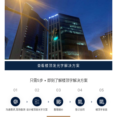
查看楼顶发光字解决方案
只需5步 • 即刻了解楼顶字解决方案
01
02
03
04
05
沟通需求,现场勘测
设计楼顶发光字方案
整理报价
签订合同
楼顶字安装