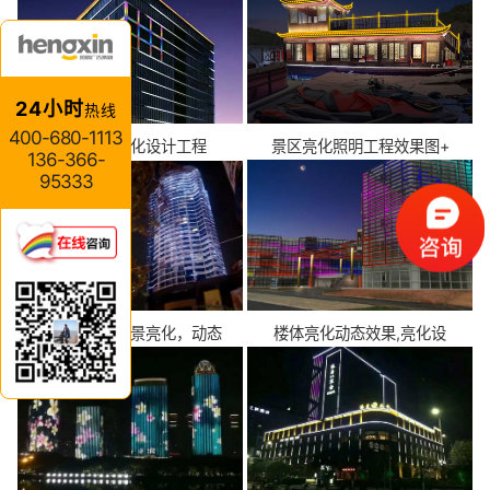
24小时
热线
400-680-1113
酒店外墙亮化设计工程
景区亮化照明工程效果图+
136-366-
95333
瀑布型楼体夜景亮化，动态
楼体亮化动态效果,亮化设