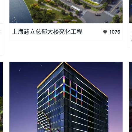
光启未来·智耀赫立——总部大楼亮化工程项目背景上海赫立智能
上海赫立总部大楼亮化工程
5
1076
机器有限公司作为集成电路与智能检测领域的国家级高新技术企
业，其位于松江区玉谷路66号的赫立元吉总部大楼，是公司研发
与形象展示的核心载体。为彰显“中国智造”的科技基因，赫立携
手上海恒心广告集团，打造融合企业特色与绿色节能的楼体亮化
工程。设计理念科技赋能：以动态LE......